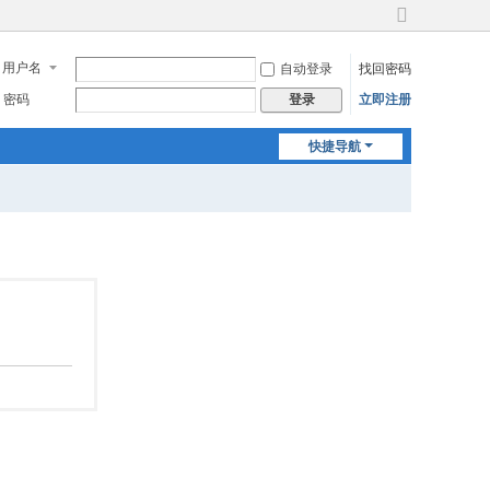
切
换
用户名
自动登录
找回密码
到
宽
密码
立即注册
登录
版
快捷导航