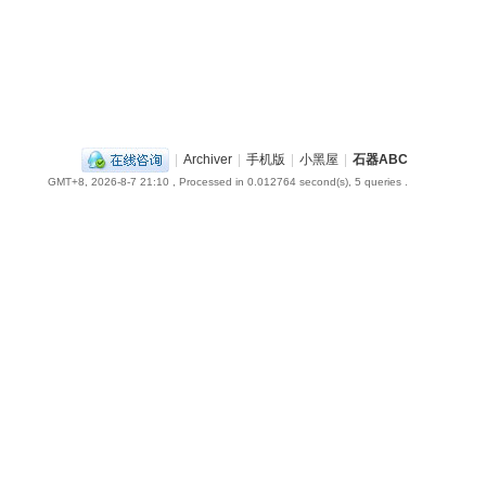
|
Archiver
|
手机版
|
小黑屋
|
石器ABC
GMT+8, 2026-8-7 21:10
, Processed in 0.012764 second(s), 5 queries .