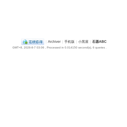
|
Archiver
|
手机版
|
小黑屋
|
石器ABC
GMT+8, 2026-8-7 03:06
, Processed in 0.014150 second(s), 6 queries .