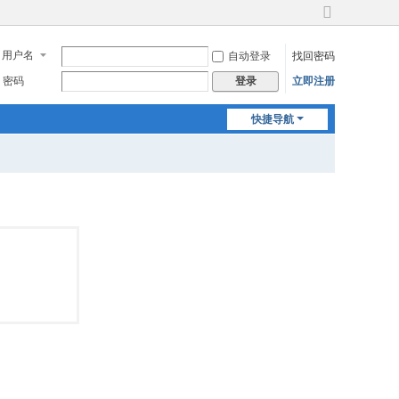
切
换
用户名
自动登录
找回密码
到
宽
密码
立即注册
登录
版
快捷导航