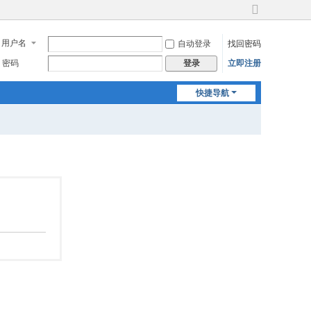
切
换
用户名
自动登录
找回密码
到
宽
密码
立即注册
登录
版
快捷导航