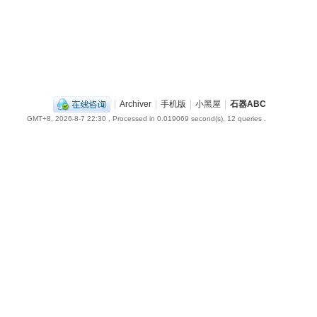
|
Archiver
|
手机版
|
小黑屋
|
石器ABC
GMT+8, 2026-8-7 22:30
, Processed in 0.019069 second(s), 12 queries .