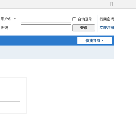
切
换
用户名
自动登录
找回密码
到
宽
密码
立即注册
登录
版
快捷导航