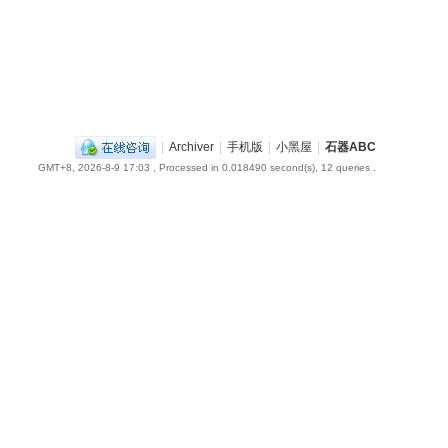
|
Archiver
|
手机版
|
小黑屋
|
石器ABC
GMT+8, 2026-8-9 17:03
, Processed in 0.018490 second(s), 12 queries .