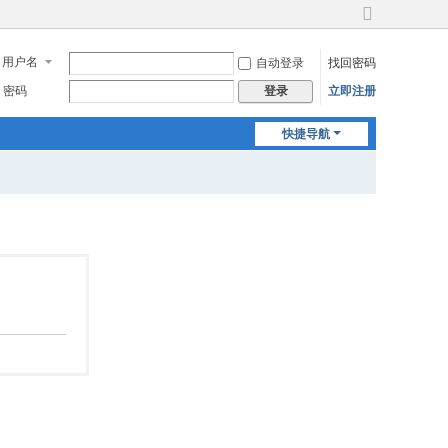
切
换
用户名
自动登录
找回密码
到
宽
密码
立即注册
登录
版
快捷导航