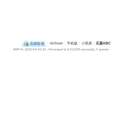
|
Archiver
|
手机版
|
小黑屋
|
石器ABC
GMT+8, 2026-8-9 02:43
, Processed in 0.012425 second(s), 5 queries .