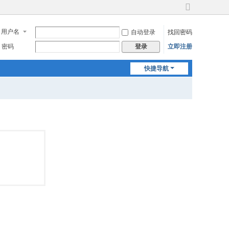
切
换
用户名
自动登录
找回密码
到
宽
密码
立即注册
登录
版
快捷导航