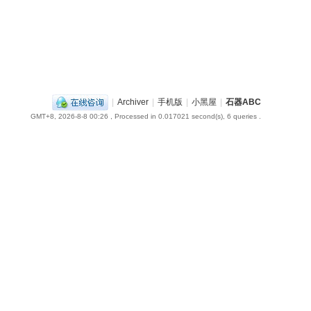
|
Archiver
|
手机版
|
小黑屋
|
石器ABC
GMT+8, 2026-8-8 00:26
, Processed in 0.017021 second(s), 6 queries .