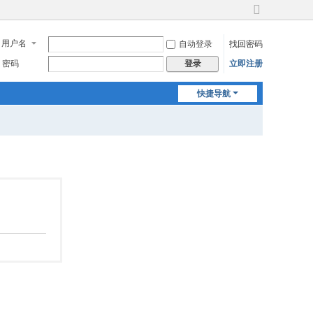
切
换
用户名
自动登录
找回密码
到
宽
密码
立即注册
登录
版
快捷导航