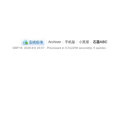
|
Archiver
|
手机版
|
小黑屋
|
石器ABC
GMT+8, 2026-8-6 20:07
, Processed in 0.012458 second(s), 5 queries .