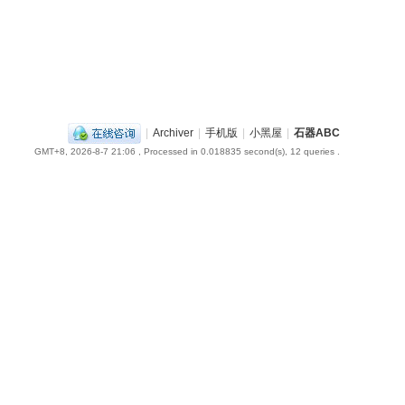
|
Archiver
|
手机版
|
小黑屋
|
石器ABC
GMT+8, 2026-8-7 21:06
, Processed in 0.018835 second(s), 12 queries .