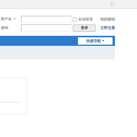
切
换
用户名
自动登录
找回密码
到
宽
密码
立即注册
登录
版
快捷导航